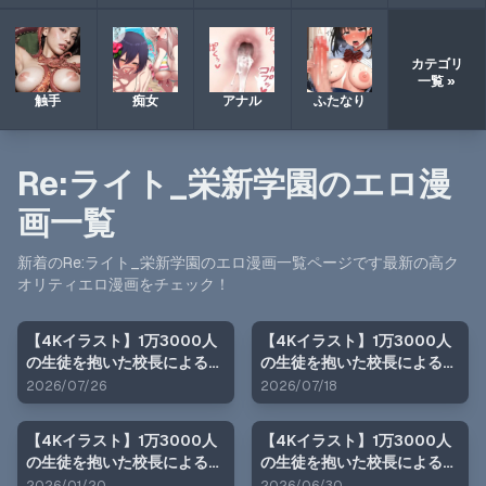
カテゴリ
一覧 »
触手
痴女
アナル
ふたなり
Re:ライト_栄新学園
のエロ漫
画一覧
新着の
Re:ライト_栄新学園
のエロ漫画一覧ページです最新の高ク
オリティエロ漫画をチェック！
【4Kイラスト】1万3000人
【4Kイラスト】1万3000人
の生徒を抱いた校長による榊
の生徒を抱いた校長による女
原春香への性指導（林間合宿
子生徒への性指導（体育祭
2026/07/26
2026/07/18
編）
編）
【4Kイラスト】1万3000人
【4Kイラスト】1万3000人
の生徒を抱いた校長による女
の生徒を抱いた校長による森
子生徒への性指導（巫女バイ
あかりへの性指導（体育祭