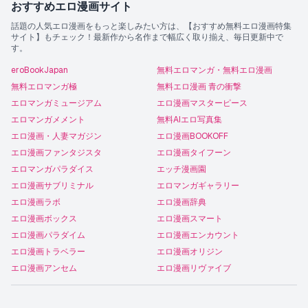
おすすめエロ漫画サイト
話題の人気エロ漫画をもっと楽しみたい方は、【おすすめ無料エロ漫画特集
サイト】もチェック！最新作から名作まで幅広く取り揃え、毎日更新中で
す。
eroBookJapan
無料エロマンガ・無料エロ漫画
無料エロマンガ極
無料エロ漫画 青の衝撃
エロマンガミュージアム
エロ漫画マスターピース
エロマンガメメント
無料AIエロ写真集
エロ漫画・人妻マガジン
エロ漫画BOOKOFF
エロ漫画ファンタジスタ
エロ漫画タイフーン
エロマンガパラダイス
エッチ漫画園
エロ漫画サブリミナル
エロマンガギャラリー
エロ漫画ラボ
エロ漫画辞典
エロ漫画ボックス
エロ漫画スマート
エロ漫画パラダイム
エロ漫画エンカウント
エロ漫画トラベラー
エロ漫画オリジン
エロ漫画アンセム
エロ漫画リヴァイブ