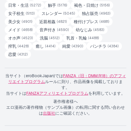
日常・生活
触手
褐色・日焼け
(
5272
)
(
5176
)
(
5156
)
女子校生
スレンダー
独占販売
(
5113
)
(
5045
)
(
4963
)
美少女
近親相姦
種付けプレス
(
4901
)
(
4821
)
(
4681
)
メイド
音声付き
幼なじみ
(
4658
)
(
4590
)
(
4583
)
オホ声
洗脳
乳首・乳輪
(
4523
)
(
4512
)
(
4488
)
搾乳
癒し
純愛
パンチラ
(
4428
)
(
4414
)
(
4390
)
(
4384
)
恋愛
(
4312
)
当サイト（eroBookJapan)では
FANZA（旧：DMM.R18）のアフィ
リエイトプログラム
ルールに則り、作品画像を掲載しておりま
す。
当サイトは
FANZAアフィリエイトプログラム
を利用しています。
著作権者様へ
エロ漫画の著作権物（サンプル画像）の転用に関する問い合わせ
は
出版社
にご確認ください。