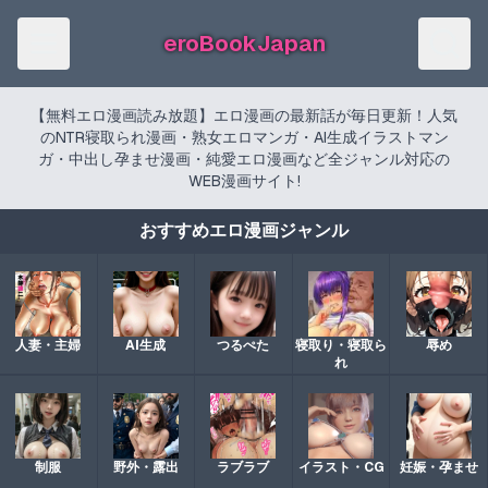
eroBookJapan
【無料エロ漫画読み放題】エロ漫画の最新話が毎日更新！人気
のNTR寝取られ漫画・熟女エロマンガ・AI生成イラストマン
ガ・中出し孕ませ漫画・純愛エロ漫画など全ジャンル対応の
WEB漫画サイト!
おすすめエロ漫画ジャンル
人妻・主婦
AI生成
つるぺた
寝取り・寝取ら
辱め
れ
制服
野外・露出
ラブラブ
イラスト・CG
妊娠・孕ませ