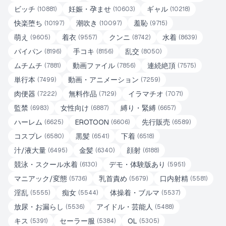
ビッチ
妊娠・孕ませ
ギャル
(
10881
)
(
10603
)
(
10218
)
快楽堕ち
潮吹き
羞恥
(
10197
)
(
10097
)
(
9715
)
萌え
着衣
クンニ
水着
(
9605
)
(
9557
)
(
8742
)
(
8639
)
パイパン
手コキ
乱交
(
8196
)
(
8156
)
(
8050
)
ムチムチ
動画ファイル
連続絶頂
(
7881
)
(
7856
)
(
7575
)
単行本
動画・アニメーション
(
7499
)
(
7259
)
肉便器
無料作品
イラマチオ
(
7222
)
(
7129
)
(
7071
)
監禁
女性向け
縛り・緊縛
(
6983
)
(
6887
)
(
6657
)
ハーレム
EROTOON
先行販売
(
6625
)
(
6606
)
(
6589
)
コスプレ
黒髪
下着
(
6580
)
(
6541
)
(
6518
)
汁/液大量
金髪
顔射
(
6495
)
(
6340
)
(
6188
)
競泳・スクール水着
デモ・体験版あり
(
6130
)
(
5951
)
マニアック/変態
乳首責め
口内射精
(
5736
)
(
5679
)
(
5581
)
淫乱
痴女
体操着・ブルマ
(
5555
)
(
5544
)
(
5537
)
放尿・お漏らし
アイドル・芸能人
(
5536
)
(
5488
)
キス
セーラー服
OL
(
5391
)
(
5384
)
(
5305
)