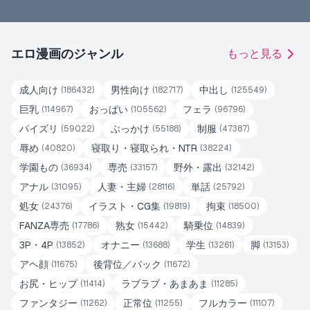
エロ漫画のジャンル
もっと見る
成人向け
男性向け
中出し
(
186432
)
(
182717
)
(
125549
)
巨乳
おっぱい
フェラ
(
114967
)
(
105562
)
(
96796
)
パイズリ
ぶっかけ
制服
(
59022
)
(
55188
)
(
47387
)
辱め
寝取り・寝取られ・NTR
(
40820
)
(
38224
)
学園もの
専売
野外・露出
(
36934
)
(
33157
)
(
32142
)
アナル
人妻・主婦
単話
(
31095
)
(
28116
)
(
25792
)
処女
イラスト・CG集
拘束
(
24376
)
(
19819
)
(
18500
)
FANZA専売
熟女
騎乗位
(
17786
)
(
15442
)
(
14839
)
3P・4P
オナニー
学生
脚
(
13852
)
(
13688
)
(
13261
)
(
13153
)
アヘ顔
後背位／バック
(
11675
)
(
11672
)
お尻・ヒップ
ラブラブ・あまあま
(
11414
)
(
11285
)
ファンタジー
正常位
フルカラー
(
11262
)
(
11255
)
(
11107
)